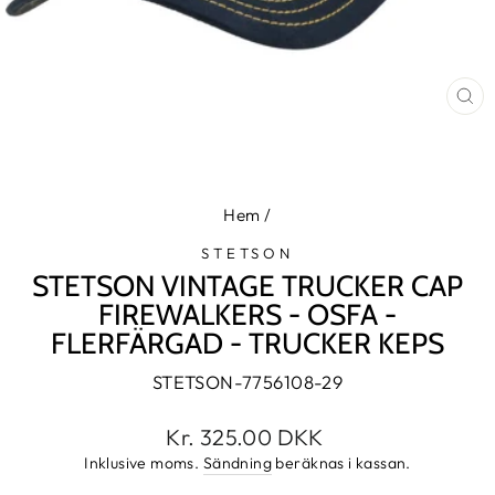
ST
(E
Hem
/
STETSON
STETSON VINTAGE TRUCKER CAP
FIREWALKERS - OSFA -
FLERFÄRGAD - TRUCKER KEPS
STETSON-7756108-29
Normalpris
Kr. 325.00 DKK
Inklusive moms.
Sändning
beräknas i kassan.