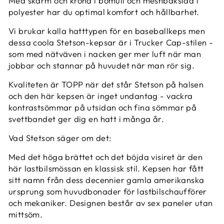
Med skärm och krona i bomull och meshbaksida i
polyester har du optimal komfort och hållbarhet.
Vi brukar kalla hatttypen för en baseballkeps men
dessa coola Stetson-kepsar är i Trucker Cap-stilen -
som med nätväven i nacken ger mer luft när man
jobbar och stannar på huvudet när man rör sig.
Kvaliteten är TOPP när det står Stetson på halsen
och den här kepsen är inget undantag - vackra
kontrastsömmar på utsidan och fina sömmar på
svettbandet ger dig en hatt i många år.
Vad Stetson säger om det:
Med det höga brättet och det böjda visiret är den
här lastbilsmössan en klassisk stil. Kepsen har fått
sitt namn från dess decennier gamla amerikanska
ursprung som huvudbonader för lastbilschaufförer
och mekaniker. Designen består av sex paneler utan
mittsöm.