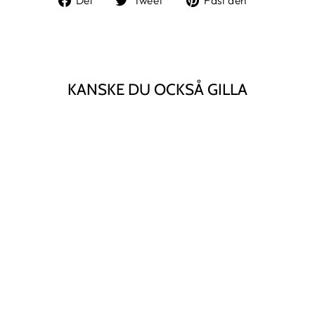
Del
Tweet
Fäst den
på
på
på
Facebook
Twitter
Pinterest
KANSKE DU OCKSÅ GILLA
Slutsåld
STETSON
VINTAGE
TRUCKER CAP
FIREWALKERS
STETSON
Kr. 325.00 DKK